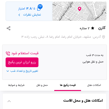
196
3.8
امتیاز
5 /
نمایش نظرات
کارن
2 ستاره
آدرس: مشهد، خیابان امام رضا، امام رضا 8، نبش رجب زاده 3
قیمت استعلام شود
به مدت 3 شب
حمل و نقل هوایی
رزرو ارزان ترین پکیج
تغییر تاریخ و تعداد شب
امکانات هتل
قیمت پکیج ها
حمل و نقل
شرایط و ضوابط
امکانات هتل و محل اقامت