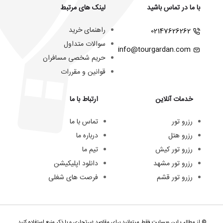
با ما در تماس باشید
لینک های مرتبط
راهنمای خرید
02147626262
سوالات متداول
info@tourgardan.com
حریم شخصی مسافران
قوانین و مقررات
خدمات آنلاین
ارتباط با ما
رزرو تور
تماس با ما
رزرو هتل
درباره ما
رزرو تور کیش
تیم ما
رزرو تور مشهد
دانلود اپلیکیشن
رزرو تور قشم
فرصت های شغلی
© از مطالب این وبسایت فقط میتوانید برای مقاصد غیرتجاری و با ذکر منبع استفاده کنید.