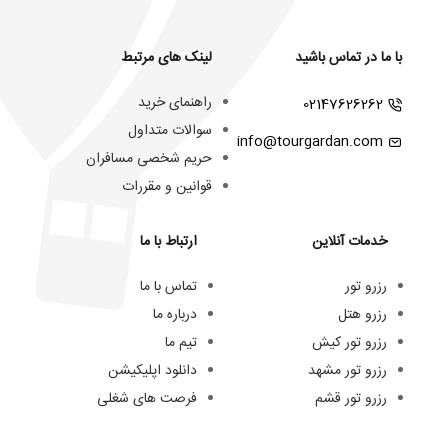
با ما در تماس باشید
لینک های مرتبط
راهنمای خرید
02147626262
سوالات متداول
info@tourgardan.com
حریم شخصی مسافران
قوانین و مقررات
خدمات آنلاین
ارتباط با ما
رزرو تور
تماس با ما
رزرو هتل
درباره ما
رزرو تور کیش
تیم ما
رزرو تور مشهد
دانلود اپلیکیشن
رزرو تور قشم
فرصت های شغلی