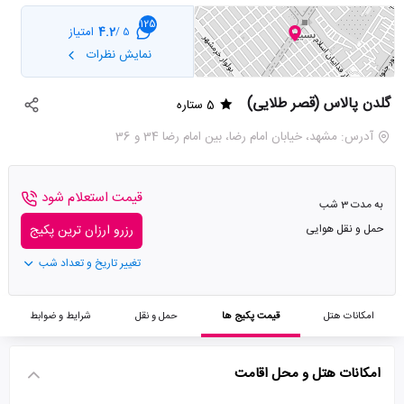
125
4.2
امتیاز
5 /
نمایش نظرات
گلدن پالاس (قصر طلایی)
5 ستاره
آدرس: مشهد، خیابان امام رضا، بین امام رضا 34 و 36
قیمت استعلام شود
به مدت 3 شب
حمل و نقل هوایی
رزرو ارزان ترین پکیج
تغییر تاریخ و تعداد شب
امکانات هتل
قیمت پکیج ها
حمل و نقل
شرایط و ضوابط
امکانات هتل و محل اقامت