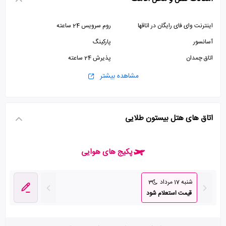
اینترنت وای فای رایگان در اتاقها
روم سرویس 24 ساعته
آسانسور
پارکینگ
اتاق چمدان
پذیرش 24 ساعته
اینترنت وای فای رایگان در لابی
صرافی
مشاهده بیشتر
اتاق سیگار
جکوزی
استخر
زمین تنیس
اتاق های هتل بیستون طلایی
اتاق بازی
سرویس حرم
سالن ورزشی
زمین ورزشی
پکیج های هوایی
سالن بیلیارد
خدمات بیدار باش
شنبه 17 مرداد
3
قیمت استعلام شود