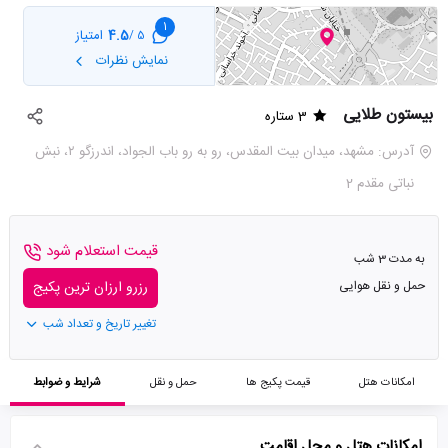
1
4.5
امتیاز
5 /
نمایش نظرات
بیستون طلایی
3 ستاره
آدرس: مشهد، میدان بیت المقدس، رو به رو باب الجواد، اندرزگو ۲، نبش
نباتی مقدم 2
قیمت استعلام شود
به مدت 3 شب
حمل و نقل هوایی
رزرو ارزان ترین پکیج
تغییر تاریخ و تعداد شب
امکانات هتل
قیمت پکیج ها
حمل و نقل
شرایط و ضوابط
امکانات هتل و محل اقامت