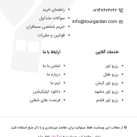
راهنمای خرید
02147626262
سوالات متداول
info@tourgardan.com
حریم شخصی مسافران
قوانین و مقررات
خدمات آنلاین
ارتباط با ما
رزرو تور
تماس با ما
رزرو هتل
درباره ما
رزرو تور کیش
تیم ما
رزرو تور مشهد
دانلود اپلیکیشن
رزرو تور قشم
فرصت های شغلی
© از مطالب این وبسایت فقط میتوانید برای مقاصد غیرتجاری و با ذکر منبع استفاده کنید.
تمامی حقوق این وبسایت به
تورگردان
تعلق دارد.