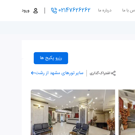
02147626262
س با ما
درباره ما
ورود
رزرو پکیج ها
سایر تورهای مشهد از رشت
اشتراک گذاری