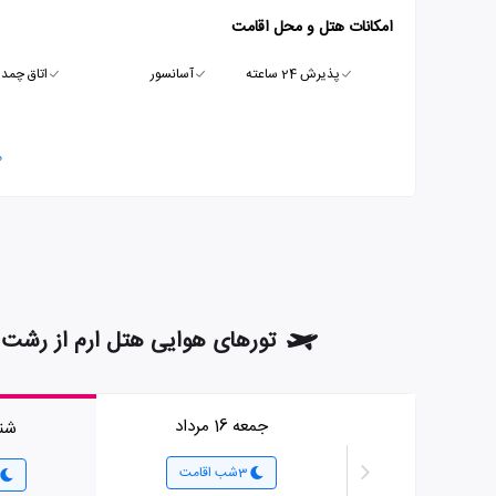
امکانات هتل و محل اقامت
پذیرش 24 ساعته
آسانسور
اتاق چمدا
م
تورهای هوایی هتل ارم از رشت 
جمعه 16 مرداد
شنبه 17
3شب اقامت