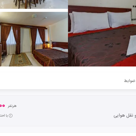
ضوابط
000
هرنفر
 نقل هوایی
با اح