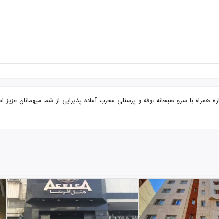
شهد از رشت هتل ارم با تضمین بهترین قیمت. هتل ارم 2 ستاره همراه با سرو صبحانه بوفه و پرسنلی مجرب آماده پذیر