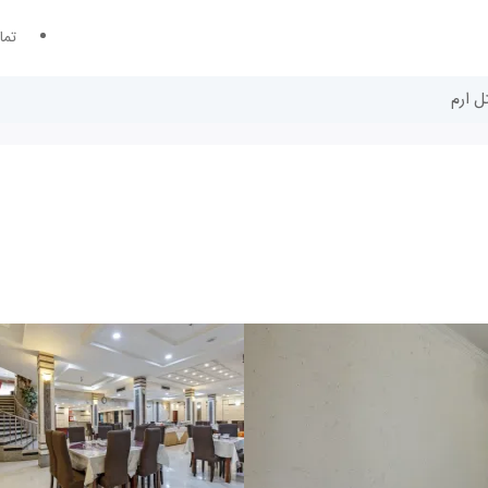
تما
ل ارم