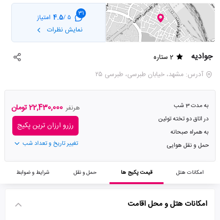
31
4.5
امتیاز
5 /
نمایش نظرات
جوادیه
2 ستاره
آدرس: مشهد، خیابان طبرسی، طبرسی ۲۵
به مدت 3 شب
22,430,000 تومان
هرنفر
در اتاق دو تخته توئین
رزرو ارزان ترین پکیج
به همراه صبحانه
تغییر تاریخ و تعداد شب
حمل و نقل هوایی
امکانات هتل
قیمت پکیج ها
حمل و نقل
شرایط و ضوابط
امکانات هتل و محل اقامت