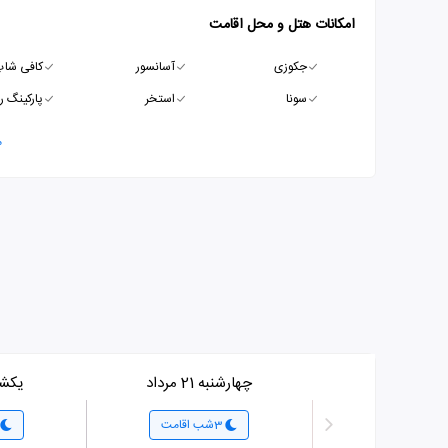
امکانات هتل و محل اقامت
جکوزی
آسانسور
کافی شا
سونا
استخر
پارکینگ ر
م
چهارشنبه 21 مرداد
یکشنبه 5
3شب اقامت