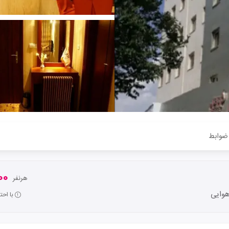
ضوابط
000
هرنفر
وایی
با اح