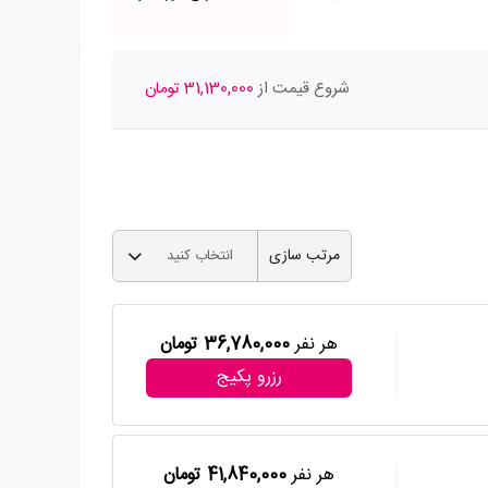
شروع قیمت از
31,130,000 تومان
مرتب سازی
انتخاب کنید
هر نفر
36,780,000 تومان
رزرو پکیج
هر نفر
41,840,000 تومان