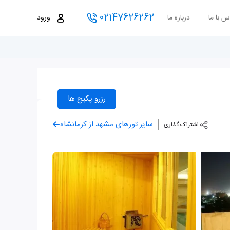
02147626262
س با ما
درباره ما
ورود
رزرو پکیج ها
سایر تورهای مشهد از کرمانشاه
اشتراک گذاری