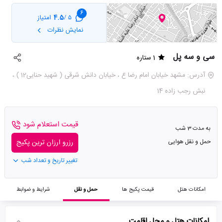
6
4.5
امتیاز
5 /
نمایش نظرات
سی و سه پل
1 ستاره
آدرس: مشهد خیابان امام رضا ع ، خیابان دانش شرقی ( شهید حنایی12 ) ،
نبش رجب زاده 14
قیمت استعلام شود
به مدت 3 شب
حمل و نقل هوایی
رزرو ارزان ترین پکیج
تغییر تاریخ و تعداد شب
امکانات هتل
قیمت پکیج ها
حمل و نقل
شرایط و ضوابط
امکانات هتل و محل اقامت