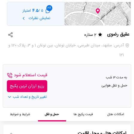
28
4.5
امتیاز
5 /
نمایش نظرات
عقیق رضوی
2 ستاره
آدرس: مشهد، میدان طبرسی، خیابان نوغان، بین نوغان 1 و 3، پلاک 120 و
121
قیمت استعلام شود
به مدت 3 شب
حمل و نقل هوایی
رزرو ارزان ترین پکیج
تغییر تاریخ و تعداد شب
امکانات هتل
قیمت پکیج ها
حمل و نقل
شرایط و ضوابط
امکانات هتل و محل اقامت