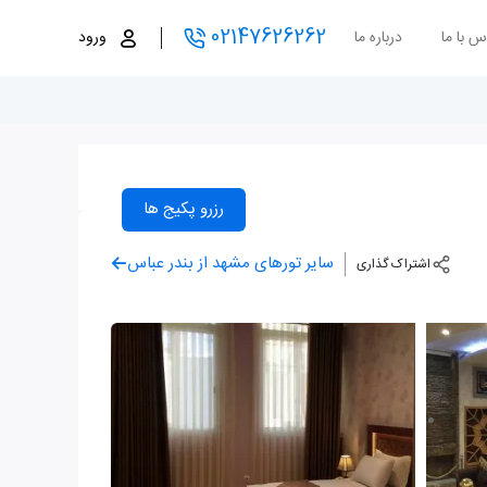
02147626262
س با ما
درباره ما
ورود
رزرو پکیج ها
سایر تورهای مشهد از بندر عباس
اشتراک گذاری