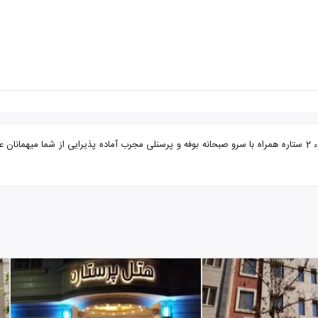
تور مشهد از بندر عباس هتل سقاء با تضمین بهترین قیمت. هتل سقاء 2 ستاره همراه با سرو صبحانه بوفه و پرسنلی مجرب 