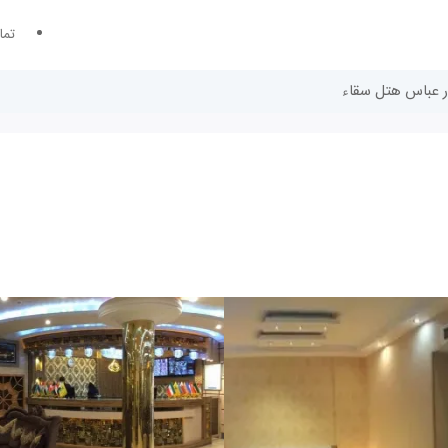
تما
در عباس هتل سقاء