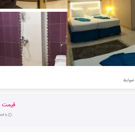
ضوابط
قیمت ا
با اح