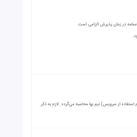
اسنامه در زمان پذیرش الزامی است.
د.
سرویس) رایگان می‌باشد و بازه سنی برای اقامت کودک بین 3 الی 5 سال (درصورت عدم استفاده از سرویس) نیم بها محاسبه می‌گردد. لازم به ذکر