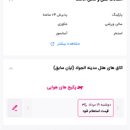
پارکینگ
پذیرش 24 ساعته
سالن ورزشی
جکوزی
استخر
آسانسور
اتاق چمدان
یک نوبت استخر رایگان برای میهمانان مقیم
مشاهده بیشتر
اتاق های هتل مدینه الجواد (لیان سابق)
پکیج های هوایی
دوشنبه 19 مرداد
3
قیمت استعلام شود