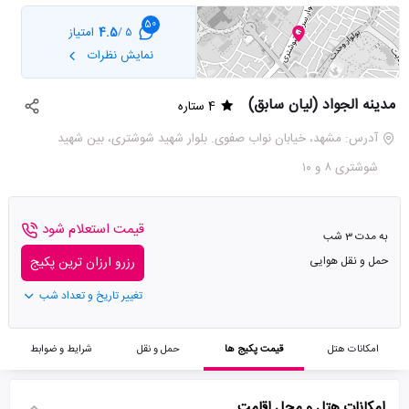
50
4.5
امتیاز
5 /
نمایش نظرات
مدینه الجواد (لیان سابق)
4 ستاره
آدرس: مشهد، خیابان نواب صفوی. بلوار شهید شوشتری، بین شهید
شوشتری ۸ و ۱۰
قیمت استعلام شود
به مدت 3 شب
حمل و نقل هوایی
رزرو ارزان ترین پکیج
تغییر تاریخ و تعداد شب
امکانات هتل
قیمت پکیج ها
حمل و نقل
شرایط و ضوابط
امکانات هتل و محل اقامت