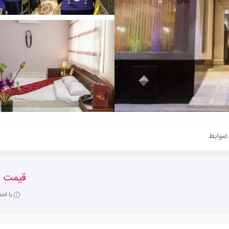
ضوابط
قیمت ا
با اح