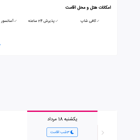
امکانات هتل و محل اقامت
کافی شاپ
پذیرش 24 ساعته
آسانسور
م
یکشنبه 18 مرداد
3شب اقامت