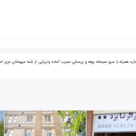
مشهد از ساری هتل اولیا با تضمین بهترین قیمت. هتل اولیا ۲ ستاره همراه با سرو صبحانه بوفه و پرسنلی مجرب آماده پذی