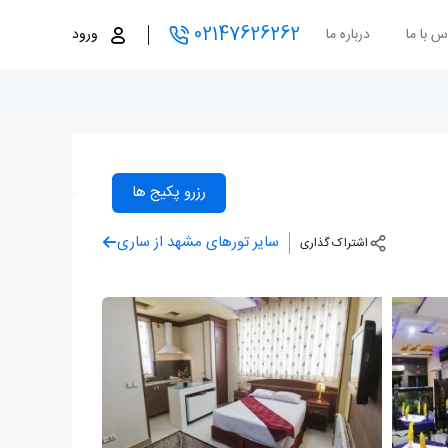
02147626262
س با ما
درباره ما
ورود
رزرو پکیج ها
سایر تورهای مشهد از ساری
اشتراک گذاری