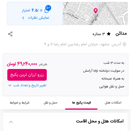
50
4.5
امتیاز
5 /
نمایش نظرات
مدائن
3 ستاره
آدرس: مشهد، خيابان امام رضا،بین امام رضا 7 و 9
به مدت 3 شب
49,240,000 تومان
هرنفر
در سوئیت دوتخته vip آرامش
رزرو ارزان ترین پکیج
به همراه صبحانه
تغییر تاریخ و تعداد شب
حمل و نقل هوایی
امکانات هتل
قیمت پکیج ها
حمل و نقل
شرایط و ضوابط
امکانات هتل و محل اقامت