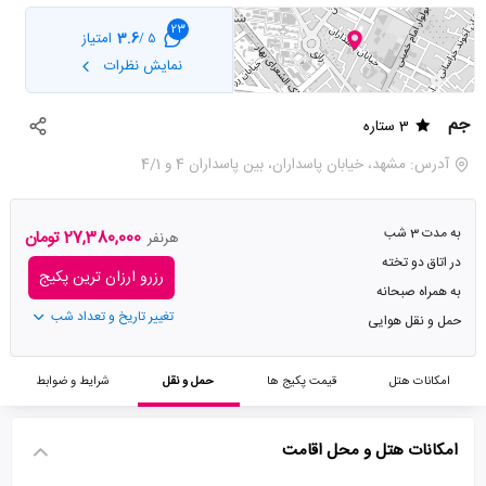
23
3.6
امتیاز
5 /
نمایش نظرات
جم
3 ستاره
آدرس: مشهد، خیابان پاسداران، بین پاسداران 4 و 4/1
به مدت 3 شب
27,380,000 تومان
هرنفر
در اتاق دو تخته
رزرو ارزان ترین پکیج
به همراه صبحانه
تغییر تاریخ و تعداد شب
حمل و نقل هوایی
امکانات هتل
قیمت پکیج ها
حمل و نقل
شرایط و ضوابط
امکانات هتل و محل اقامت