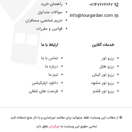
راهنمای خرید
02147626262
سوالات متداول
info@tourgardan.com
حریم شخصی مسافران
قوانین و مقررات
خدمات آنلاین
ارتباط با ما
رزرو تور
تماس با ما
رزرو هتل
درباره ما
رزرو تور کیش
تیم ما
رزرو تور مشهد
دانلود اپلیکیشن
رزرو تور قشم
فرصت های شغلی
© از مطالب این وبسایت فقط میتوانید برای مقاصد غیرتجاری و با ذکر منبع استفاده کنید.
تمامی حقوق این وبسایت به
تورگردان
تعلق دارد.