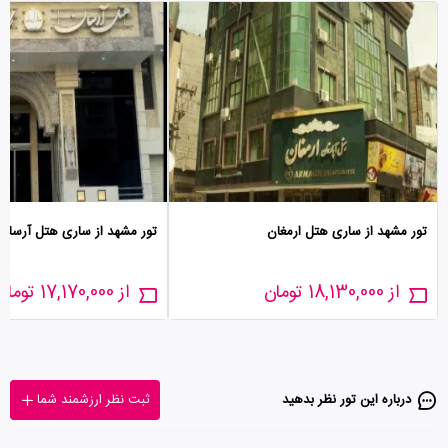
تور مشهد از ساری هتل ارمغان
تور مشهد از ساری هتل آرسان
از 18,130,000 تومان
از 17,170,000 تومان
درباره این تور‌ نظر بدهید
ثبت نظر ارزشمند شما