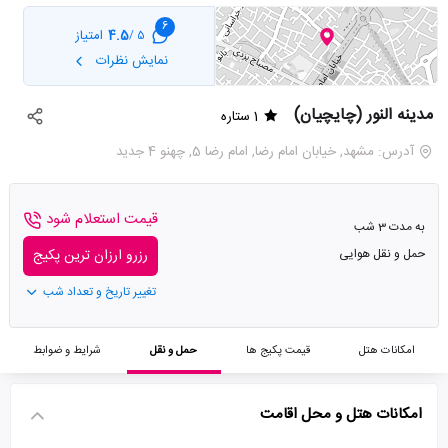
6
4.5
امتیاز
5 /
نمایش نظرات
مدینه النور (چایچیان)
1 ستاره
آدرس: مشهد, خیابان امام رضا, امام رضا 5, چهنو 4 جدید
قیمت استعلام شود
به مدت 3 شب
حمل و نقل هوایی
رزرو ارزان ترین پکیج
تغییر تاریخ و تعداد شب
امکانات هتل
قیمت پکیج ها
حمل و نقل
شرایط و ضوابط
امکانات هتل و محل اقامت