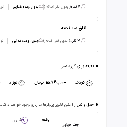
2 نفره
( بدون نفر اضافه )
بدون وعده غذایی
تور
اتاق سه تخته
3 نفره
( بدون نفر اضافه )
بدون وعده غذایی
تور
تعرفه برای گروه سنی
کودک
15,760,000 تومان
نوزاد
0
حمل و نقل
( امکان تغییر پروازها در رزرو وجود خواهد داشت
رفت
کارون
هوایی