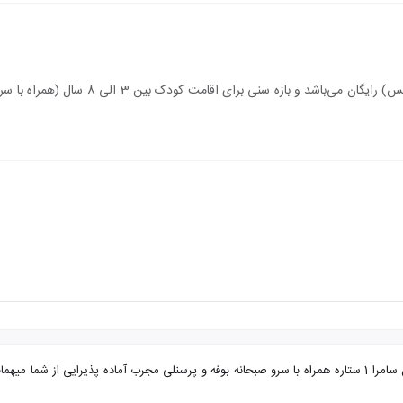
اقامت کودک زیر 3 سال (درصورت عدم استفاده 
تور مشهد هتل آپارتمان سامرا با تضمین بهترین قیمت. هتل آپارتمان سامرا 1 ستاره همراه با سرو صبحانه بوفه و پرس