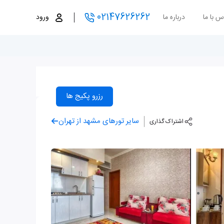
02147626262
س با ما
درباره ما
ورود
رزرو پکیج ها
سایر تورهای مشهد از تهران
اشتراک گذاری