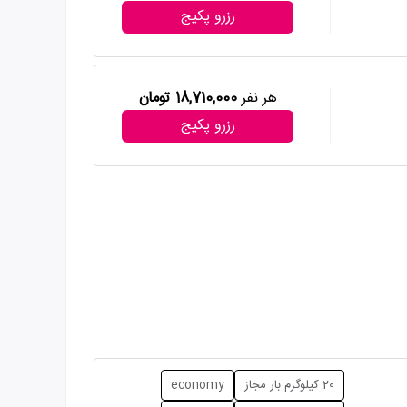
رزرو پکیج
هر نفر
18,710,000 تومان
رزرو پکیج
20 کیلوگرم بار مجاز
economy