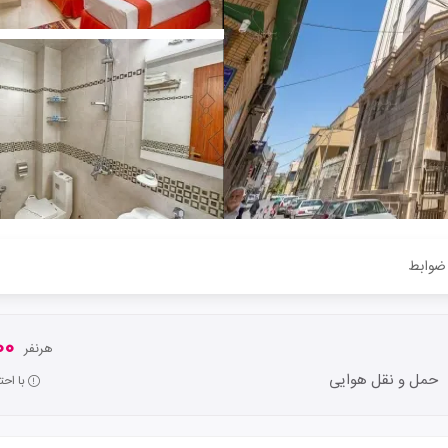
ضوابط
000
هرنفر
حمل و نقل هوایی
با اح