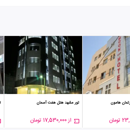
رتمان هامون
تور مشهد هتل هفت آسمان
ت
از 17,530,000 تومان