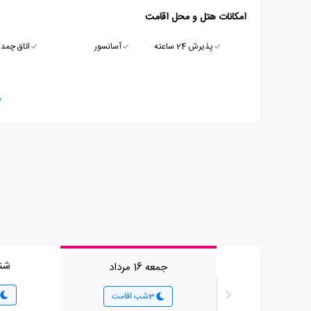
امکانات هتل و محل اقامت
پذیرش 24 ساعته
آسانسور
اتاق چمدا
م
شنبه 7
جمعه 16 مرداد
3شب اقامت