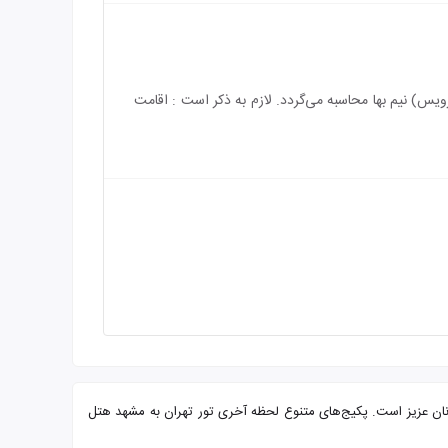
از سرویس) رایگان می‌باشد و بازه سنی برای اقامت کودک بین 3 الی 8 سال (همراه با سرویس) نیم بها محاسبه می‌گردد. لازم به ذکر است : اقامت
نلی مجرب آماده پذیرایی از شما میهمانان عزیز است. پکیج‌های متنوع لحظه آخری تور تهران به مشهد هتل