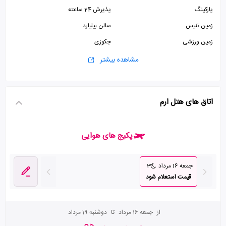
پارکینگ
پذیرش 24 ساعته
زمین تنیس
سالن بیلیارد
زمین ورزشی
جکوزی
سالن بدنسازی
اتاق چمدان
مشاهده بیشتر
آسانسور
سالن همایش
اینترنت وای فای رایگان در لابی
استخر
اتاق های هتل ارم
اتاق بازی
خدمات بیدار باش
اتاق سیگار
پکیج های هوایی
جمعه 16 مرداد
3
قیمت استعلام شود
از
جمعه 16 مرداد
تا
دوشنبه 19 مرداد