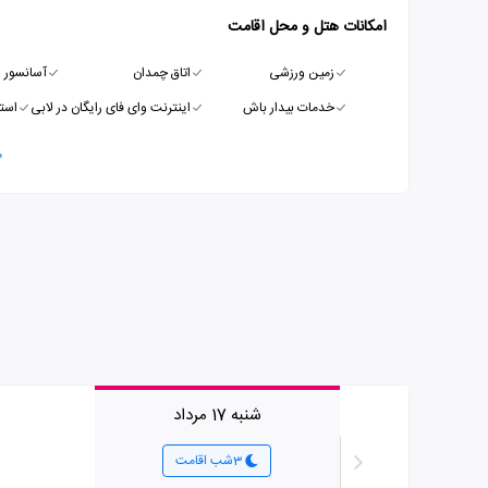
امکانات هتل و محل اقامت
زمین ورزشی
اتاق چمدان
آسانسور
خدمات بیدار باش
اینترنت وای فای رایگان در لابی
استخ
م
شنبه 17 مرداد
3شب اقامت