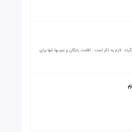
باشد و هزینه‌ی اقامت کودک بالای 5 سال به طور کامل محاسبه می‌گردد. لازم به ذکر است : اقامت رایگان و نیم بها تنها برای
زم