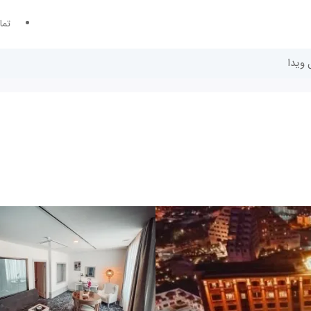
تما
 ویدا