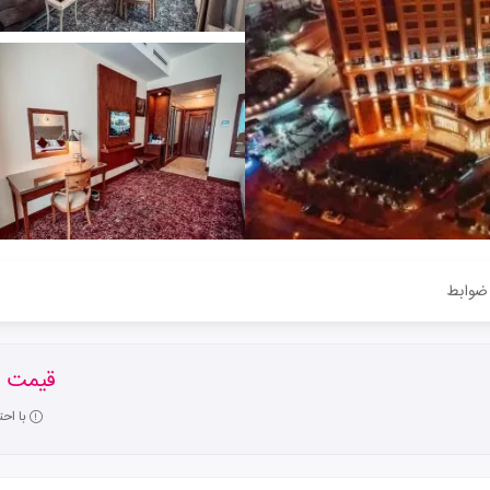
ضوابط
قیمت ا
با اح