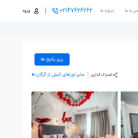
02147626262
س با ما
درباره ما
ورود
رزرو پکیج ها
سایر تورهای کیش از گرگان
اشتراک گذاری