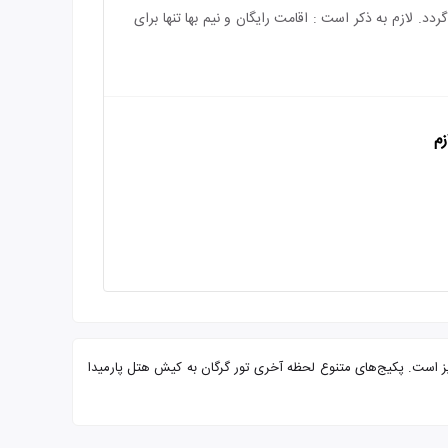
باشد و هزینه‌ی اقامت کودک بالای 4 سال به طور کامل محاسبه می‌گردد. لازم به ذکر است : اقامت رایگان و نیم بها تنها برای
زم
اده پذیرایی از شما میهمانان عزیز است. پکیج‌های متنوع لحظه آخری تور گرگان به کیش هتل پارمیدا