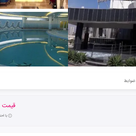
ضوابط
قیمت ا
با اح