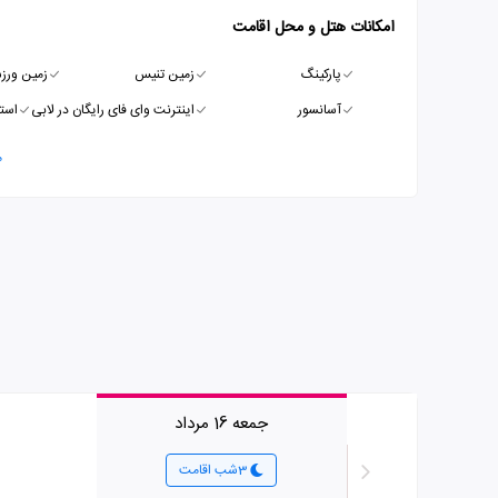
امکانات هتل و محل اقامت
پارکینگ
زمین تنیس
زمین ورز
آسانسور
اینترنت وای فای رایگان در لابی
است
م
جمعه 16 مرداد
3شب اقامت