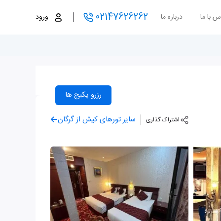
02147626262
س با ما
درباره ما
ورود
رزرو پکیج ها
سایر تورهای کیش از گرگان
اشتراک گذاری