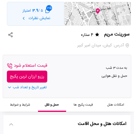
105
3.9
امتیاز
5 /
نمایش نظرات
سورینت مریم
4 ستاره
آدرس: كيش، ميدان امير كبير
قیمت استعلام شود
به مدت 3 شب
حمل و نقل هوایی
رزرو ارزان ترین پکیج
تغییر تاریخ و تعداد شب
امکانات هتل
قیمت پکیج ها
حمل و نقل
شرایط و ضوابط
امکانات هتل و محل اقامت