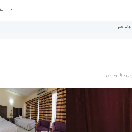
تما
 جام جم
وی بازار ونوس