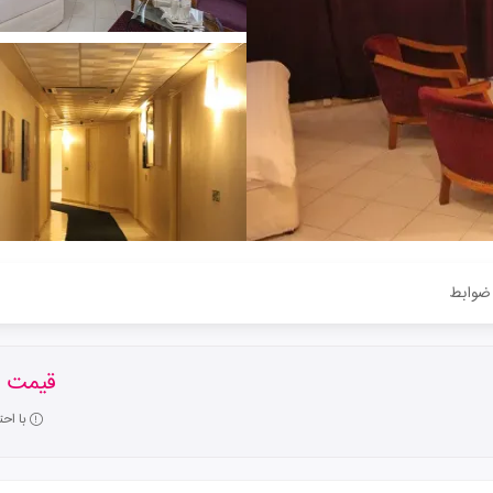
ضوابط
قیمت ا
با اح