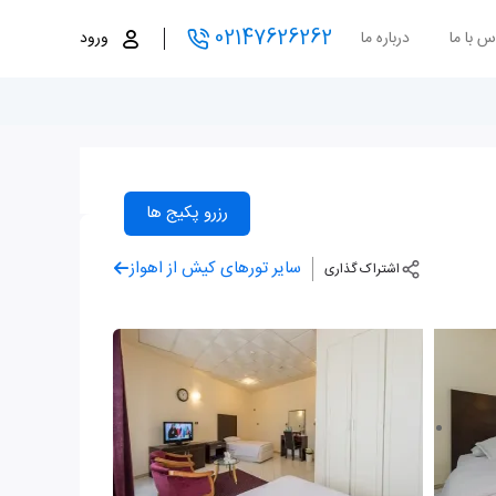
02147626262
س با ما
درباره ما
ورود
رزرو پکیج ها
سایر تورهای کیش از اهواز
اشتراک گذاری