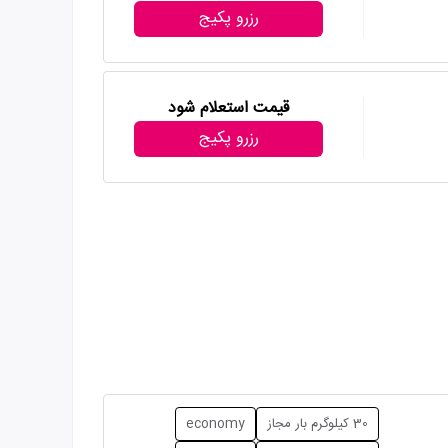
رزرو پکیج
قیمت استعلام شود
رزرو پکیج
30 کیلوگرم بار مجاز
economy