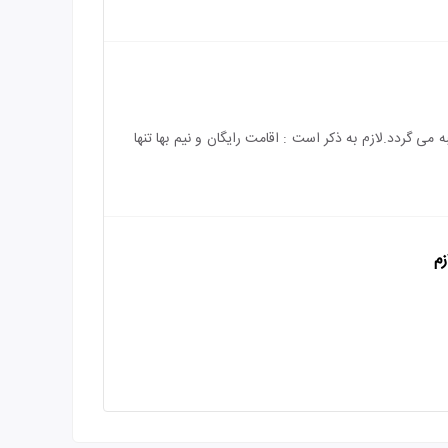
) رایگان می باشد و هزینه ی اقامت کودک بالای 4 سال به طور کامل محاسبه می گردد.لازم به ذکر است : اقامت رایگان و نیم بها تنها
زم