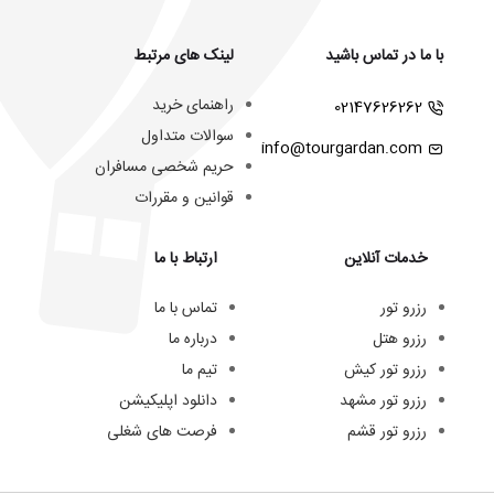
با ما در تماس باشید
لینک های مرتبط
راهنمای خرید
02147626262
سوالات متداول
info@tourgardan.com
حریم شخصی مسافران
قوانین و مقررات
خدمات آنلاین
ارتباط با ما
رزرو تور
تماس با ما
رزرو هتل
درباره ما
رزرو تور کیش
تیم ما
رزرو تور مشهد
دانلود اپلیکیشن
رزرو تور قشم
فرصت های شغلی