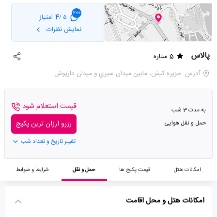
200
4
امتیاز
5 /
نمایش نظرات
پالاس
5 ستاره
آدرس: جزيره کيش، مابين ميدان سيري و ميدان داريوش
قیمت استعلام شود
به مدت 3 شب
حمل و نقل هوایی
رزرو ارزان ترین پکیج
تغییر تاریخ و تعداد شب
امکانات هتل
قیمت پکیج ها
حمل و نقل
شرایط و ضوابط
امکانات هتل و محل اقامت