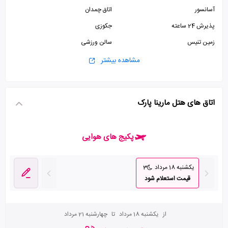
آسانسور
اتاق چمدان
پذیرش 24 ساعته
جکوزی
زمین تنیس
سالن ورزشی
اینترنت وای فای رایگان در لابی
پارکینگ
مشاهده بیشتر
استخر
اتاق های هتل مارینا پارک
پکیج های هوایی
یکشنبه 18 مرداد
3
قیمت استعلام شود
از
یکشنبه 18 مرداد
تا
چهارشنبه 21 مرداد