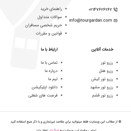
راهنمای خرید
02147626262
سوالات متداول
info@tourgardan.com
حریم شخصی مسافران
قوانین و مقررات
خدمات آنلاین
ارتباط با ما
رزرو تور
تماس با ما
رزرو هتل
درباره ما
رزرو تور کیش
تیم ما
رزرو تور مشهد
دانلود اپلیکیشن
رزرو تور قشم
فرصت های شغلی
© از مطالب این وبسایت فقط میتوانید برای مقاصد غیرتجاری و با ذکر منبع استفاده کنید.
تمامی حقوق این وبسایت به
تورگردان
تعلق دارد.