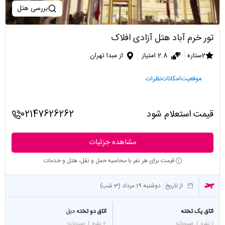
بررسی هتل
تور خرم آباد هتل آزادی افلاک
2ستاره
2.8 امتیاز
از مبدا تهران
موقعیت
امکانات
نظرات
قیمت استعلام شود
02147626262
مشاهده جزئیات
قیمت برای هر نفر با محاسبه حمل و نقل، هتل و خدمات
از تاریخ :
دوشنبه 19 مرداد (3 شب)
اتاق یک تخته
اتاق دو تخته دبل
1 نفره
|
صبحانه
2 نفره
|
صبحانه