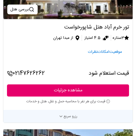
بررسی هتل
تور خرم آباد هتل شاپورخواست
3ستاره
4.5 امتیاز
از مبدا تهران
موقعیت
امکانات
نظرات
قیمت استعلام شود
02147626262
مشاهده جزئیات
قیمت برای هر نفر با محاسبه حمل و نقل، هتل و خدمات
رزرو سریع