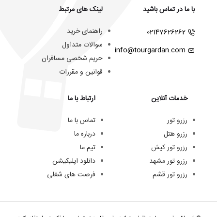
با ما در تماس باشید
لینک های مرتبط
راهنمای خرید
02147626262
سوالات متداول
info@tourgardan.com
حریم شخصی مسافران
قوانین و مقررات
خدمات آنلاین
ارتباط با ما
رزرو تور
تماس با ما
رزرو هتل
درباره ما
رزرو تور کیش
تیم ما
رزرو تور مشهد
دانلود اپلیکیشن
رزرو تور قشم
فرصت های شغلی