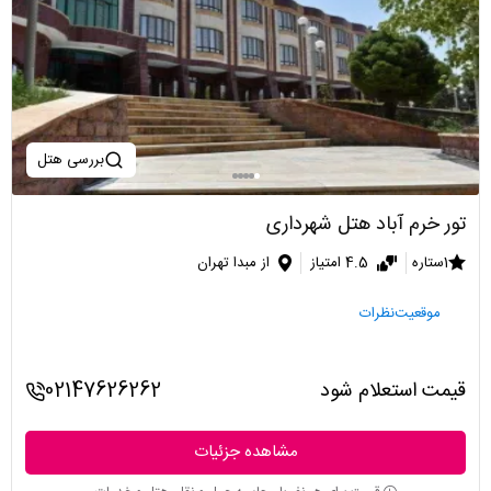
بررسی هتل
تور خرم آباد هتل شهرداری
1ستاره
4.5 امتیاز
از مبدا تهران
موقعیت
نظرات
قیمت استعلام شود
02147626262
مشاهده جزئیات