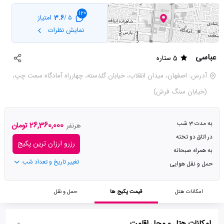
120
3.6
امتیاز
5 /
نمایش نظرات
عباسی
5 ستاره
آدرس: اصفهان، میدان انقلاب، خیابان گلدسته، چهارراه آمادگاه سمت چپ،
(خیابان سنگ فرش)
به مدت 3 شب
26,360,000 تومان
هرنفر
در اتاق دو تخته
رزرو ارزان ترین پکیج
به همراه صبحانه
تغییر تاریخ و تعداد شب
حمل و نقل هوایی
امکانات هتل
قیمت پکیج ها
حمل و نقل
امکانات هتل و محل اقامت