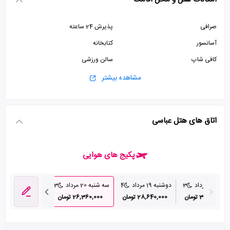
صرافی
پذیرش 24 ساعته
آسانسور
کتابخانه
کافی شاپ
سالن ورزشی
پارکینگ رایگان
استخر
مشاهده بیشتر
سونا
اتاق های هتل عباسی
پکیج های هوایی
به 18 مرداد
3
دوشنبه 19 مرداد
4
سه شنبه 20 مرداد
3
پنج شنبه 22 مرداد
36,430,00 تومان
28,640,000 تومان
26,360,000 تومان
31,290,000 تومان