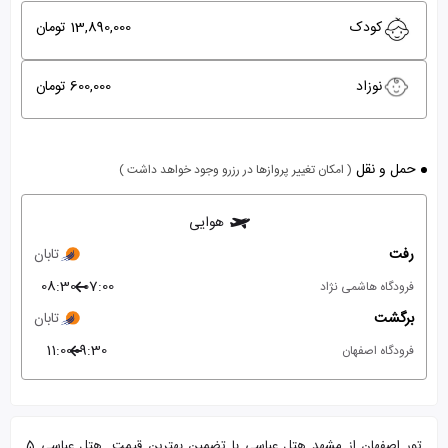
کودک
13,890,000 تومان
نوزاد
600,000 تومان
حمل و نقل
( امکان تغییر پروازها در رزرو وجود خواهد داشت )
هوایی
رفت
تابان
08:30
07:00
فرودگاه هاشمی نژاد
برگشت
تابان
11:00
09:30
فرودگاه اصفهان
تور اصفهان از مشهد هتل عباسی با تضمین بهترین قیمت. هتل عباسی 5