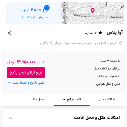
43
4.5
امتیاز
5 /
نمایش نظرات
آوا پلاس
2 ستاره
آدرس: اصفهان ، خیابان مسجد سید، چهار راه وفایی
به مدت 3 شب
14,950,000 تومان
هرنفر
در اتاق دو تخته دبل
رزرو ارزان ترین پکیج
به همراه صبحانه
تغییر تاریخ و تعداد شب
حمل و نقل هوایی
امکانات هتل
قیمت پکیج ها
حمل و نقل
امکانات هتل و محل اقامت