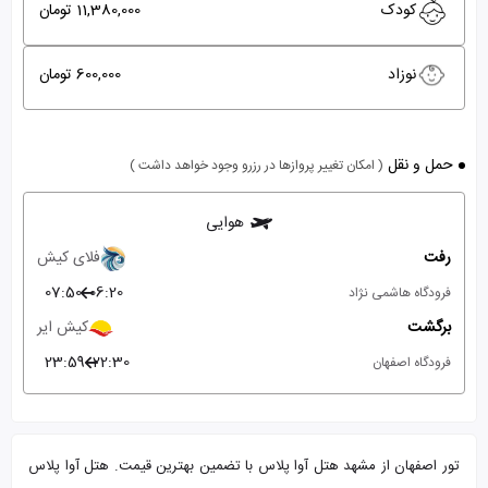
کودک
11,380,000 تومان
نوزاد
600,000 تومان
حمل و نقل
( امکان تغییر پروازها در رزرو وجود خواهد داشت )
هوایی
رفت
فلای کیش
07:50
06:20
فرودگاه هاشمی نژاد
برگشت
کیش ایر
23:59
22:30
فرودگاه اصفهان
تور اصفهان از مشهد هتل آوا پلاس با تضمین بهترین قیمت. هتل آوا پلاس