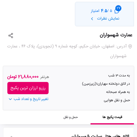
27
4.5
امتیاز
5 /
نمایش نظرات
عمارت شهسواران
آدرس: اصفهان، خیابان حکیم، کوچه شماره ۹ (تجویدی)، پلاک ۴۶ ، عمارت
شهسواران
به مدت 3 شب
21,880,000 تومان
هرنفر
در اتاق دوتخته مهیاران1(زیرزمین)
رزرو ارزان ترین پکیج
به همراه صبحانه
تغییر تاریخ و تعداد شب
حمل و نقل هوایی
قیمت پکیج ها
حمل و نقل
اتاق های هتل عمارت شهسواران