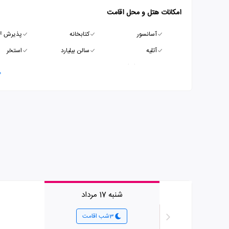
امکانات هتل و محل اقامت
آسانسور
کتابخانه
پذیرش 24 ساعته
آتلیه
سالن بیلیارد
استخر
سرویس ایرانی
م
شنبه 17 مرداد
3شب اقامت