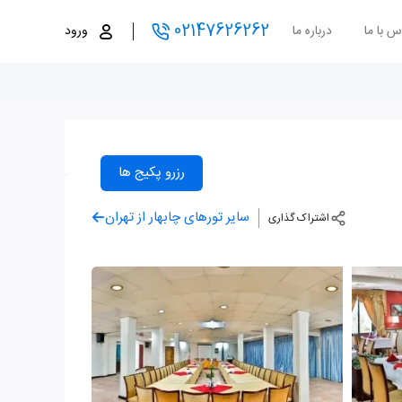
02147626262
س با ما
درباره ما
ورود
رزرو پکیج ها
سایر تورهای چابهار از تهران
اشتراک گذاری