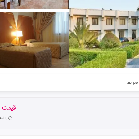
ضوابط
قیمت ا
با اح