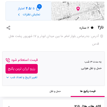
11
4.5
امتیاز
5 /
نمایش نظرات
ناز2
2 ستاره
آدرس: بندرعباس, بلوار امام, ما بین میدان ابوذر و 17 شهریور, پشت هتل
قدس
قیمت استعلام شود
به مدت 3 شب
حمل و نقل هوایی
رزرو ارزان ترین پکیج
تغییر تاریخ و تعداد شب
قیمت پکیج ها
حمل و نقل
اتاق های هتل ناز2