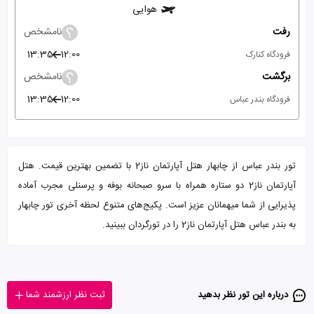
هوایی
رفت
نامشخص
13:35
12:00
فرودگاه کنارک
برگشت
نامشخص
13:35
12:00
فرودگاه بندر عباس
تور بندر عباس از چابهار هتل آپارتمان ناز2 با تضمین بهترین قیمت. هتل
آپارتمان ناز2 دو ستاره همراه با سرو صبحانه بوفه و پرسنلی مجرب آماده
پذیرایی از شما میهمانان عزیز است. پکیج‌های متنوع لحظه آخری تور چابهار
به بندر عباس هتل آپارتمان ناز2 را در تورگردان ببینید.
درباره این تور‌ نظر بدهید
ثبت نظر ارزشمند شما