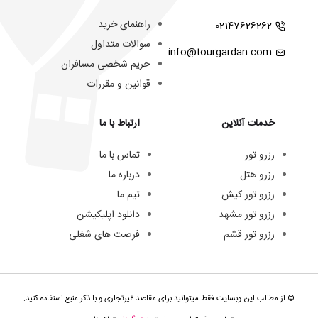
راهنمای خرید
02147626262
سوالات متداول
info@tourgardan.com
حریم شخصی مسافران
قوانین و مقررات
خدمات آنلاین
ارتباط با ما
رزرو تور
تماس با ما
رزرو هتل
درباره ما
رزرو تور کیش
تیم ما
رزرو تور مشهد
دانلود اپلیکیشن
رزرو تور قشم
فرصت های شغلی
© از مطالب این وبسایت فقط میتوانید برای مقاصد غیرتجاری و با ذکر منبع استفاده کنید.