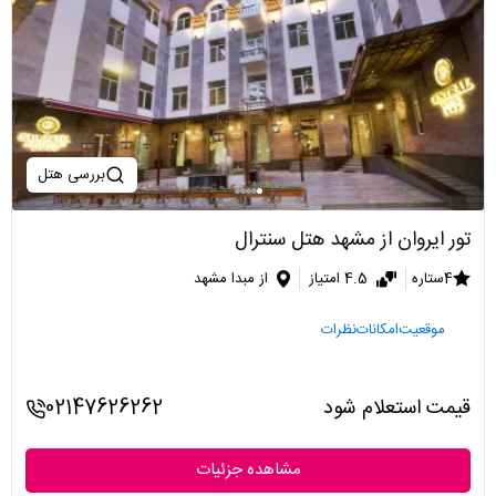
بررسی هتل
تور ایروان از مشهد هتل سنترال
4ستاره
4.5 امتیاز
از مبدا مشهد
موقعیت
امکانات
نظرات
قیمت استعلام شود
02147626262
مشاهده جزئیات