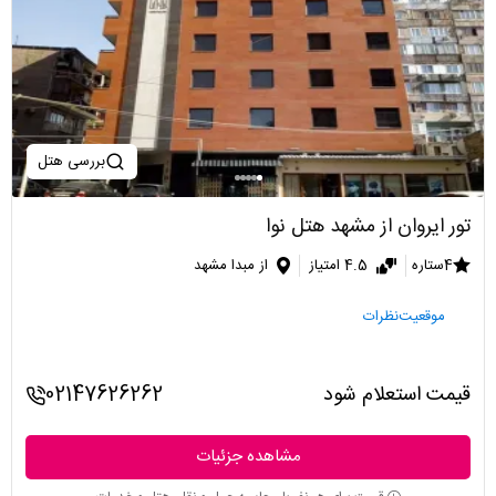
بررسی هتل
تور ایروان از مشهد هتل نوا
4ستاره
4.5 امتیاز
از مبدا مشهد
موقعیت
نظرات
قیمت استعلام شود
02147626262
مشاهده جزئیات