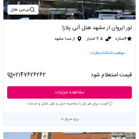
بررسی هتل
تور ایروان از مشهد هتل آنی پلازا
4ستاره
4.5 امتیاز
از مبدا مشهد
موقعیت
امکانات
نظرات
قیمت استعلام شود
02147626262
مشاهده جزئیات
قیمت برای هر نفر با محاسبه حمل و نقل، هتل و خدمات
رزرو سریع