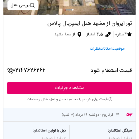
بررسی هتل
تور ایروان از مشهد هتل ایمپریال پالاس
4ستاره
4.5 امتیاز
از مبدا مشهد
موقعیت
امکانات
نظرات
قیمت استعلام شود
02147626262
مشاهده جزئیات
قیمت برای هر نفر با محاسبه حمل و نقل، هتل و خدمات
از تاریخ :
دوشنبه 19 مرداد (3 شب)
سینگل استاندارد
دبل یا توئین استاندارد
1 نفره
|
صبحانه
2 نفره
|
صبحانه